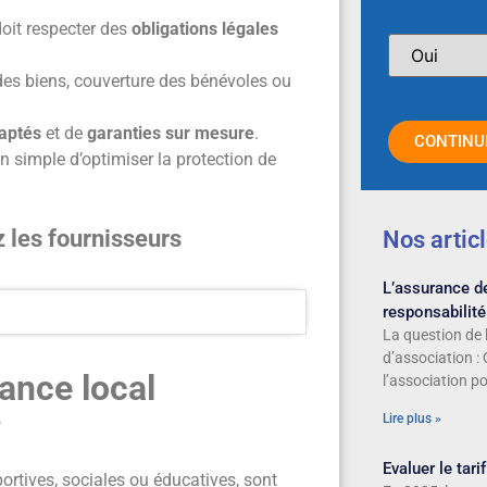
doit respecter des
obligations légales
des biens, couverture des bénévoles ou
daptés
et de
garanties sur mesure
.
CONTINU
 simple d’optimiser la protection de
es fournisseurs
Nos artic
L’assurance de
responsabilité
La question de 
d’association : 
ance local
l’association pou
?
Lire plus »
Evaluer le tar
portives, sociales ou éducatives, sont