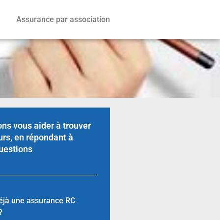
Assurance par association
ns vous aider à trouver
urs, en répondant à
uestions
éjà une assurance RC
?