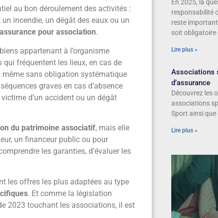
En 2025, la que
tiel au bon déroulement des activités :
responsabilité c
, un incendie, un dégât des eaux ou un
reste important
assurance pour association
.
soit obligatoire
 biens appartenant à l’organisme
Lire plus »
qui fréquentent les lieux, en cas de
Associations s
ue, même sans obligation systématique
d’assurance
nséquences graves en cas d’absence
Découvrez les o
 victime d’un accident ou un dégât
associations sp
Sport ainsi que
ion du patrimoine associatif
, mais elle
Lire plus »
eur, un financeur public ou pour
 comprendre les garanties, d’évaluer les
nt les offres les plus adaptées au type
cifiques
. Et comme la législation
 2023 touchant les associations, il est