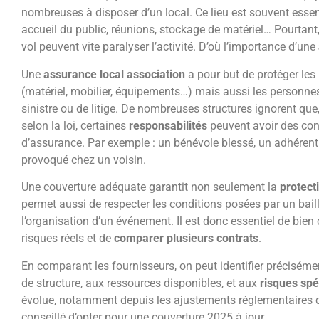
nombreuses à disposer d’un local. Ce lieu est souvent essen
accueil du public, réunions, stockage de matériel… Pourtant
vol peuvent vite paralyser l’activité. D’où l’importance d’une
Une
assurance local association
a pour but de protéger les
(matériel, mobilier, équipements…) mais aussi les personnes 
sinistre ou de litige. De nombreuses structures ignorent q
selon la loi, certaines
responsabilités
peuvent avoir des co
d’assurance. Par exemple : un bénévole blessé, un adhérent
provoqué chez un voisin.
Une couverture adéquate garantit non seulement la
protect
permet aussi de respecter les conditions posées par un baill
l’organisation d’un événement. Il est donc essentiel de bien
risques réels et de
comparer plusieurs contrats
.
En comparant les fournisseurs, on peut identifier préciséme
de structure, aux ressources disponibles, et aux
risques spé
évolue, notamment depuis les ajustements réglementaires de
conseillé d’opter pour une couverture 2025 à jour.