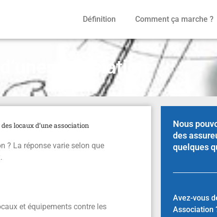
Définition
Comment ça marche ?
 d’une association
Nous pouvo
 des locaux d’une association
des assure
n ? La réponse varie selon que
quelques q
.
Avez-vous d
ocaux et équipements contre les
Association 