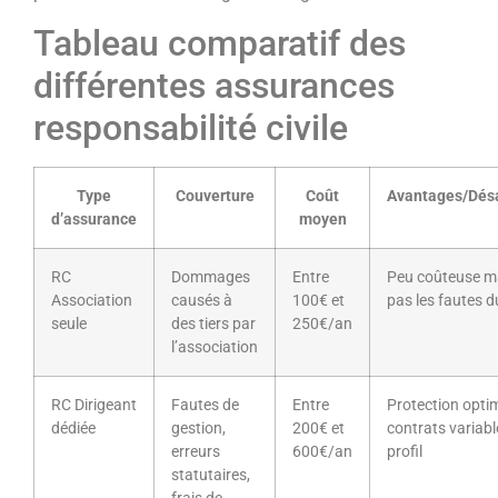
Tableau comparatif des
différentes assurances
responsabilité civile
Type
Couverture
Coût
Avantages/Dés
d’assurance
moyen
RC
Dommages
Entre
Peu coûteuse ma
Association
causés à
100€ et
pas les fautes d
seule
des tiers par
250€/an
l’association
RC Dirigeant
Fautes de
Entre
Protection opti
dédiée
gestion,
200€ et
contrats variabl
erreurs
600€/an
profil
statutaires,