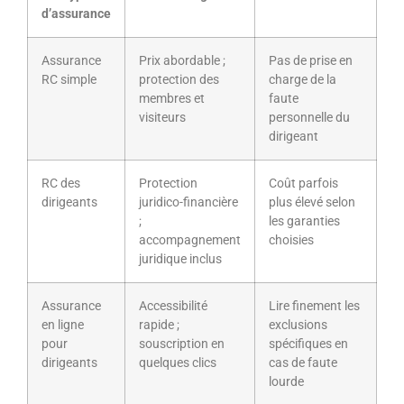
d’assurance
Assurance
Prix abordable ;
Pas de prise en
RC simple
protection des
charge de la
membres et
faute
visiteurs
personnelle du
dirigeant
RC des
Protection
Coût parfois
dirigeants
juridico-financière
plus élevé selon
;
les garanties
accompagnement
choisies
juridique inclus
Assurance
Accessibilité
Lire finement les
en ligne
rapide ;
exclusions
pour
souscription en
spécifiques en
dirigeants
quelques clics
cas de faute
lourde