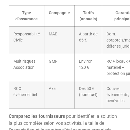
Type
Compagnie
Tarifs
Garanti
d’assurance
(annuels)
principa
Responsabilité
MAE
À partir de
Dom.
Civile
65 €
corporels/mat
défense jurid
Multirisques
GMF
Environ
RC + locaux 
Association
120 €
matériel +
protection ju
RCO
Axa
Dès 50 €
Couvre
événementiel
(ponctuel)
événements, t
bénévoles
Comparez les fournisseurs
pour identifier la solution
la plus complète selon vos activités, la taille de